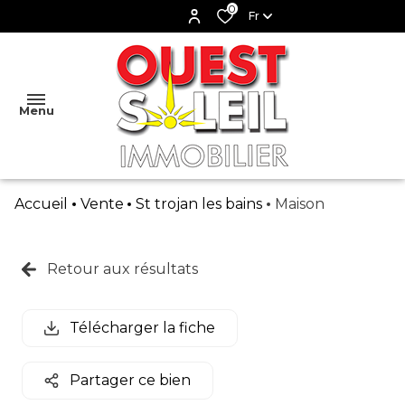
0
Fr
Menu
Accueil
Vente
St trojan les bains
Maison
ACCUEIL
VENTES
Retour aux résultats
MAISON
LOCATIONS
LOCATION
DE
APPARTEMENT
VACANCES
Télécharger la fiche
L'AGENCE
TERRAIN
LOCATION
ESTIMATION
Partager ce bien
A L'ANNEE