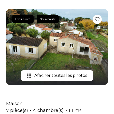
BIENS
VENDUS
Exclusivité
Nouveauté
CONTACT
Afficher toutes les photos
Maison
7 pièce(s)
4 chambre(s)
111 m²