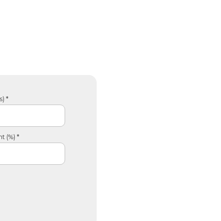
) *
 (%) *