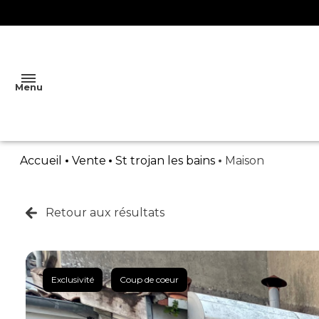
Menu
Accueil
Vente
St trojan les bains
Maison
ACCUEIL
VENTES
Retour aux résultats
MAISON
LOCATIONS
LOCATION
DE
APPARTEMENT
VACANCES
L'AGENCE
TERRAIN
Exclusivité
Coup de coeur
LOCATION
ESTIMATION
A L'ANNEE