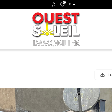
0
Fr
Té