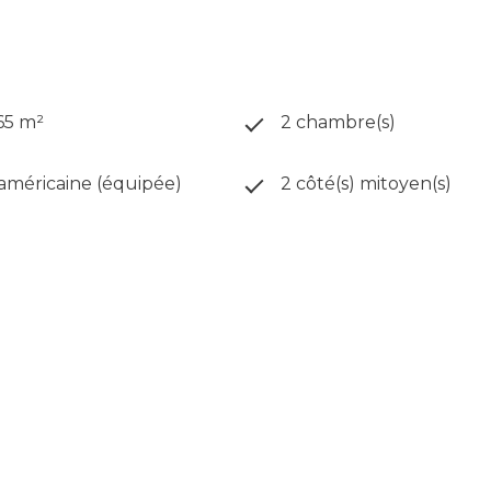
 65 m²
2 chambre(s)
 américaine (équipée)
2 côté(s) mitoyen(s)