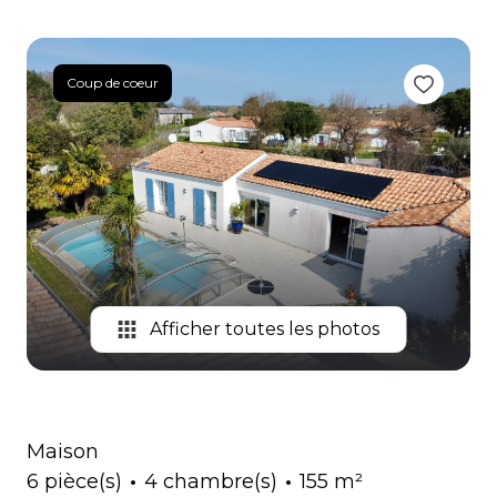
BIENS
VENDUS
Coup de coeur
CONTACT
Afficher toutes les photos
Maison
6 pièce(s)
4 chambre(s)
155 m²