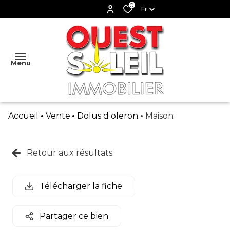
0
Fr
Menu
Accueil
Vente
Dolus d oleron
Maison
ACCUEIL
VENTES
Retour aux résultats
MAISON
LOCATIONS
LOCATION
DE
APPARTEMENT
VACANCES
Télécharger la fiche
L'AGENCE
TERRAIN
LOCATION
ESTIMATION
Partager ce bien
A L'ANNEE