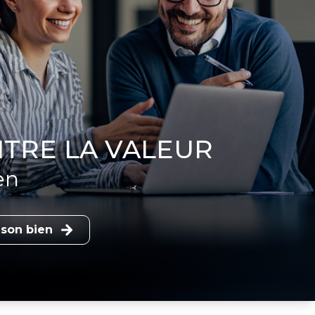
TRE LA VALEUR
en
 son bien