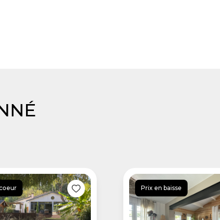
ONNÉ
 coeur
Prix en baisse