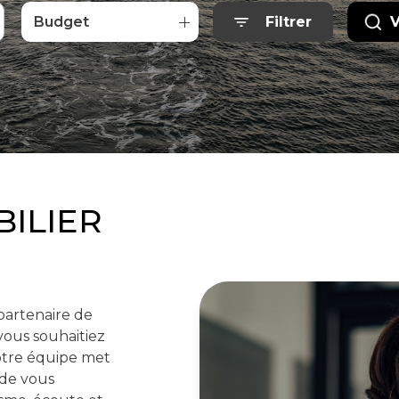
Budget
Filtrer
V
BILIER
partenaire de
vous souhaitiez
notre équipe met
 de vous