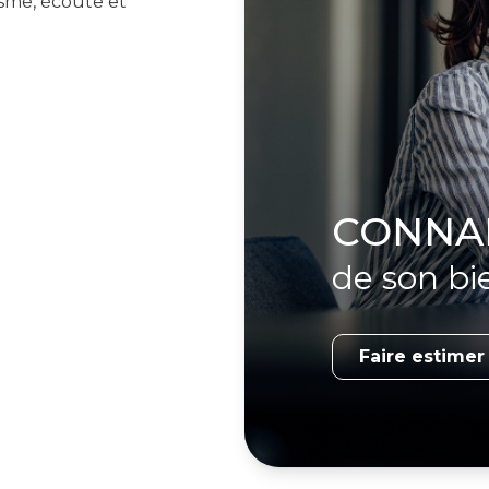
sme, écoute et
 à une approche
projets dans les
n, investissement
ns des biens
ransparence et
CONNAI
onfiance durable
de son bi
s, nous vous
si qu’un suivi
lière sereine et
Faire estimer
ères et
rojet.