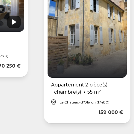
²
7370)
70 250 €
Appartement 2 pièce(s)
1 chambre(s)
55 m²
Le Château-d'Oléron (17480)
159 000 €