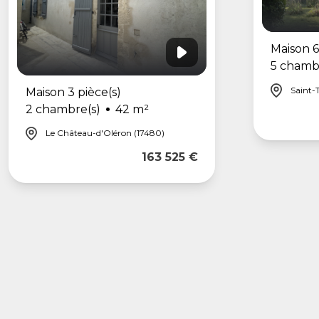
Maison 6
5 chamb
Saint-T
Maison 3 pièce(s)
2 chambre(s)
42 m²
Le Château-d'Oléron (17480)
163 525 €